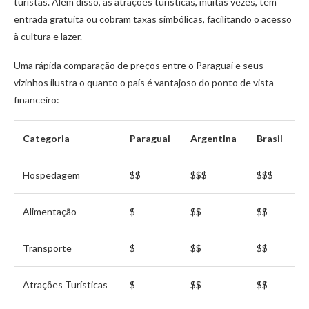
turistas. Além disso, as atrações turísticas, muitas vezes, têm
entrada gratuita ou cobram taxas simbólicas, facilitando o acesso
à cultura e lazer.
Uma rápida comparação de preços entre o Paraguai e seus
vizinhos ilustra o quanto o país é vantajoso do ponto de vista
financeiro:
Categoria
Paraguai
Argentina
Brasil
Hospedagem
$$
$$$
$$$
Alimentação
$
$$
$$
Transporte
$
$$
$$
Atrações Turísticas
$
$$
$$