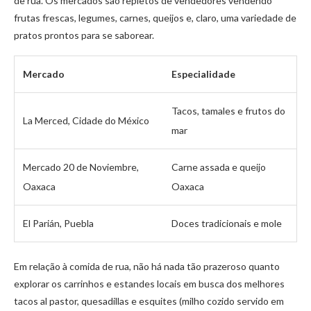
de rua. Os mercados são repletos de vendedores vendendo
frutas frescas, legumes, carnes, queijos e, claro, uma variedade de
pratos prontos para se saborear.
Mercado
Especialidade
Tacos, tamales e frutos do
La Merced, Cidade do México
mar
Mercado 20 de Noviembre,
Carne assada e queijo
Oaxaca
Oaxaca
El Parián, Puebla
Doces tradicionais e mole
Em relação à comida de rua, não há nada tão prazeroso quanto
explorar os carrinhos e estandes locais em busca dos melhores
tacos al pastor, quesadillas e esquites (milho cozido servido em