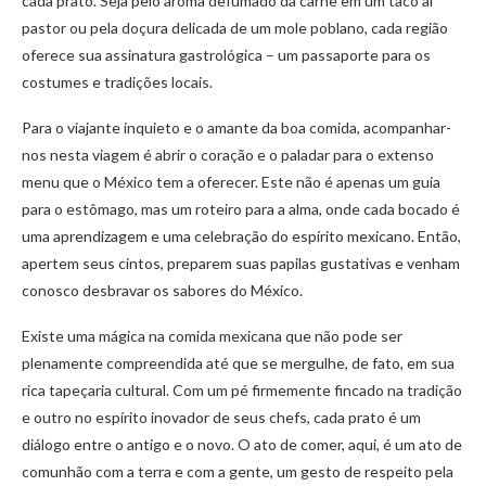
cada prato. Seja pelo aroma defumado da carne em um taco al
pastor ou pela doçura delicada de um mole poblano, cada região
oferece sua assinatura gastrológica – um passaporte para os
costumes e tradições locais.
Para o viajante inquieto e o amante da boa comida, acompanhar-
nos nesta viagem é abrir o coração e o paladar para o extenso
menu que o México tem a oferecer. Este não é apenas um guia
para o estômago, mas um roteiro para a alma, onde cada bocado é
uma aprendizagem e uma celebração do espírito mexicano. Então,
apertem seus cintos, preparem suas papilas gustativas e venham
conosco desbravar os sabores do México.
Existe uma mágica na comida mexicana que não pode ser
plenamente compreendida até que se mergulhe, de fato, em sua
rica tapeçaria cultural. Com um pé firmemente fincado na tradição
e outro no espírito inovador de seus chefs, cada prato é um
diálogo entre o antigo e o novo. O ato de comer, aqui, é um ato de
comunhão com a terra e com a gente, um gesto de respeito pela