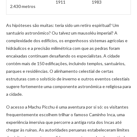
1911
1983
2.430 metros
As hipóteses são muitas: teria sido um retiro espiritual? Um
santuário astronômico? Ou talvez um mausoléu imperial? A
complexidade dos edifícios, os engenhosos sistemas agrícolas e
hidráulicos e a precisão milimétrica com que as pedras foram
encaixadas continuam desafiando os especialistas. A cidade
contém mais de 150 edificações, incluindo templos, santuários,
parques e residências. O alinhamento celestial de certas
estruturas com o solstício de inverno e outros eventos celestiais
sugere fortemente uma componente astronômica e religiosa para
a cidade.
O acesso a Machu Picchu é uma aventura por si só: os visitantes
frequentemente escolhem trilhar o famoso Caminho Inca, uma
experiência imersiva que percorre a antiga rota dos Incas até
chegar às ruínas. As autoridades peruanas estabeleceram limites