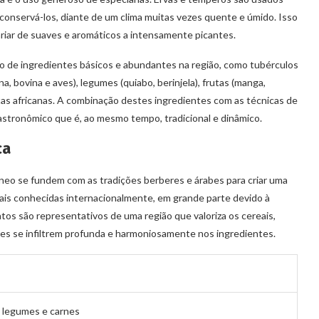
conservá-los, diante de um clima muitas vezes quente e úmido. Isso
riar de suaves e aromáticos a intensamente picantes.
rno de ingredientes básicos e abundantes na região, como tubérculos
ina, bovina e aves), legumes (quiabo, berinjela), frutas (manga,
stas africanas. A combinação destes ingredientes com as técnicas de
gastronômico que é, ao mesmo tempo, tradicional e dinâmico.
ca
neo se fundem com as tradições berberes e árabes para criar uma
 mais conhecidas internacionalmente, em grande parte devido à
atos são representativos de uma região que valoriza os cereais,
res se infiltrem profunda e harmoniosamente nos ingredientes.
m legumes e carnes