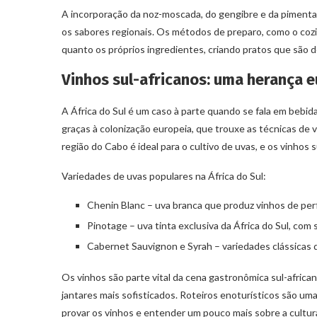
A incorporação da noz-moscada, do gengibre e da pimenta
os sabores regionais. Os métodos de preparo, como o cozim
quanto os próprios ingredientes, criando pratos que são de
Vinhos sul-africanos: uma herança 
A África do Sul é um caso à parte quando se fala em bebid
graças à colonização europeia, que trouxe as técnicas de v
região do Cabo é ideal para o cultivo de uvas, e os vinhos 
Variedades de uvas populares na África do Sul:
Chenin Blanc – uva branca que produz vinhos de perfi
Pinotage – uva tinta exclusiva da África do Sul, com
Cabernet Sauvignon e Syrah – variedades clássicas q
Os vinhos são parte vital da cena gastronômica sul-africa
jantares mais sofisticados. Roteiros enoturísticos são uma
provar os vinhos e entender um pouco mais sobre a cultura