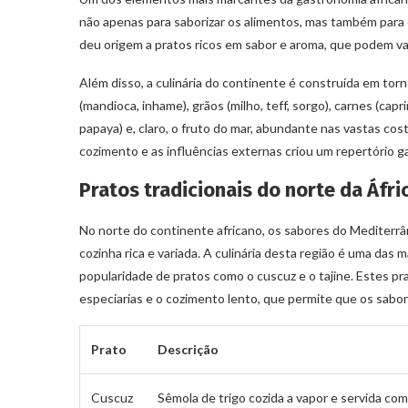
não apenas para saborizar os alimentos, mas também para 
deu origem a pratos ricos em sabor e aroma, que podem va
Além disso, a culinária do continente é construída em to
(mandioca, inhame), grãos (milho, teff, sorgo), carnes (capr
papaya) e, claro, o fruto do mar, abundante nas vastas co
cozimento e as influências externas criou um repertório 
Pratos tradicionais do norte da Áfri
No norte do continente africano, os sabores do Mediterrâ
cozinha rica e variada. A culinária desta região é uma das
popularidade de pratos como o cuscuz e o tajine. Estes pr
especiarias e o cozimento lento, que permite que os sabo
Prato
Descrição
Cuscuz
Sêmola de trigo cozida a vapor e servida co