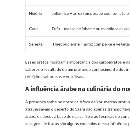
Nigéria
Jollof rice – arroz temperado com tomate 
Gana
Fufu – massa de inhame ou mandioca cozida
Senegal
Thieboudienne – arroz com peixe e vegetais
Esses pratos mostram a importância dos carboidratos e do
sabores é resultado de um profundo conhecimento dos ingr
refeições saborosas e nutritivas.
A influência árabe na culinária do no
A presença árabe no norte da África deixou marcas profund
atravessavam o deserto do Saara não apenas transportava
árabe, os doces à base de massa filo e as técnicas de con
secagem de frutas são alguns exemplos dessa influência p