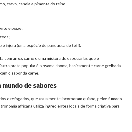
, cravo, canela e pimenta do reino.
rito e peixe;
cteos;
e o injera (uma espécie de panqueca de teff).
ta com arroz, carne e uma mistura de especiarias que é
Outro prato popular é o nyama choma, basicamente carne grelhada
çam o sabor da carne.
um mundo de sabores
ados e refogados, que usualmente incorporam quiabo, peixe fumado
ronomia africana utiliza ingredientes locais de forma criativa para