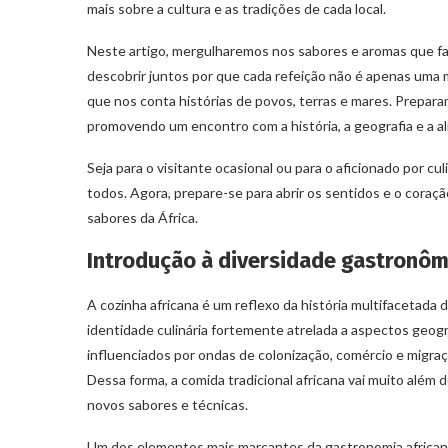
mais sobre a cultura e as tradições de cada local.
Neste artigo, mergulharemos nos sabores e aromas que fa
descobrir juntos por que cada refeição não é apenas uma m
que nos conta histórias de povos, terras e mares. Prepar
promovendo um encontro com a história, a geografia e a al
Seja para o visitante ocasional ou para o aficionado por cu
todos. Agora, prepare-se para abrir os sentidos e o coraç
sabores da África.
Introdução à diversidade gastronôm
A cozinha africana é um reflexo da história multifacetada
identidade culinária fortemente atrelada a aspectos geográ
influenciados por ondas de colonização, comércio e migra
Dessa forma, a comida tradicional africana vai muito além
novos sabores e técnicas.
Um dos elementos mais marcantes da gastronomia africana