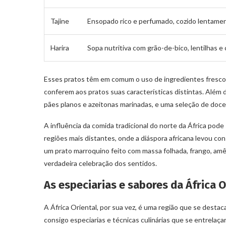
Tajine
Ensopado rico e perfumado, cozido lentamen
Harira
Sopa nutritiva com grão-de-bico, lentilhas e
Esses pratos têm em comum o uso de ingredientes frescos
conferem aos pratos suas características distintas. Além
pães planos e azeitonas marinadas, e uma seleção de doce
A influência da comida tradicional do norte da África po
regiões mais distantes, onde a diáspora africana levou cons
um prato marroquino feito com massa folhada, frango, am
verdadeira celebração dos sentidos.
As especiarias e sabores da África O
A África Oriental, por sua vez, é uma região que se desta
consigo especiarias e técnicas culinárias que se entrelaça