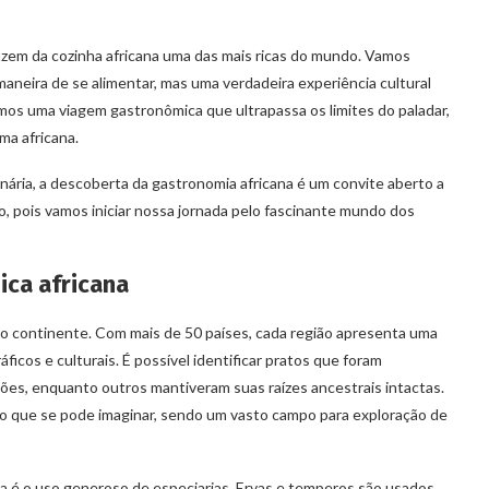
zem da cozinha africana uma das mais ricas do mundo. Vamos
aneira de se alimentar, mas uma verdadeira experiência cultural
amos uma viagem gastronômica que ultrapassa os limites do paladar,
ma africana.
linária, a descoberta da gastronomia africana é um convite aberto a
ão, pois vamos iniciar nossa jornada pelo fascinante mundo dos
ica africana
 do continente. Com mais de 50 países, cada região apresenta uma
ficos e culturais. É possível identificar pratos que foram
ções, enquanto outros mantiveram suas raízes ancestrais intactas.
 do que se pode imaginar, sendo um vasto campo para exploração de
 é o uso generoso de especiarias. Ervas e temperos são usados