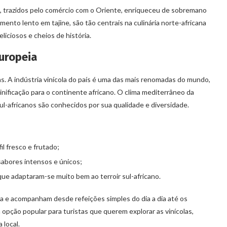
, trazidos pelo comércio com o Oriente, enriqueceu de sobremano
ento lento em tajine, são tão centrais na culinária norte-africana
liciosos e cheios de história.
europeia
as. A indústria vinícola do país é uma das mais renomadas do mundo,
inificação para o continente africano. O clima mediterrâneo da
sul-africanos são conhecidos por sua qualidade e diversidade.
l fresco e frutado;
 sabores intensos e únicos;
ue adaptaram-se muito bem ao terroir sul-africano.
na e acompanham desde refeições simples do dia a dia até os
 opção popular para turistas que querem explorar as vinícolas,
 local.