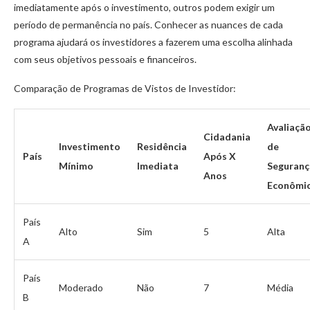
imediatamente após o investimento, outros podem exigir um
período de permanência no país. Conhecer as nuances de cada
programa ajudará os investidores a fazerem uma escolha alinhada
com seus objetivos pessoais e financeiros.
Comparação de Programas de Vistos de Investidor:
Avaliaçã
Cidadania
Investimento
Residência
de
País
Após X
Mínimo
Imediata
Seguranç
Anos
Econômi
País
Alto
Sim
5
Alta
A
País
Moderado
Não
7
Média
B