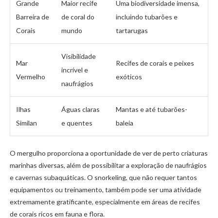
Grande
Maior recife
Uma biodiversidade imensa,
Barreira de
de coral do
incluindo tubarões e
Corais
mundo
tartarugas
Visibilidade
Mar
Recifes de corais e peixes
incrível e
Vermelho
exóticos
naufrágios
Ilhas
Águas claras
Mantas e até tubarões-
Similan
e quentes
baleia
O mergulho proporciona a oportunidade de ver de perto criaturas
marinhas diversas, além de possibilitar a exploração de naufrágios
e cavernas subaquáticas. O snorkeling, que não requer tantos
equipamentos ou treinamento, também pode ser uma atividade
extremamente gratificante, especialmente em áreas de recifes
de corais ricos em fauna e flora.